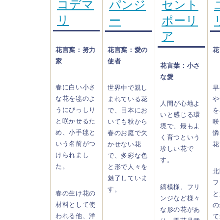
コデマ
パンジ
セント
リ
ー
ポーリ
ア
花言葉：努力
花言葉：愛の
花
家
使者
花言葉：小さ
な愛
春に白い小さ
世界中で親し
早
な花を毬のよ
まれている花
や
人間が心地よ
うにびっしり
で、日本にお
を
いと感じる環
と咲かせるた
いても秋から
咲
境で、最もよ
め、小手毬と
春のお庭で欠
憐
く育つという
いう名前がつ
かせない花
花
珍しい花で
けられまし
で、多彩な色
す。
た。
と形で人々を
北
魅了していま
フ
縞模様、フリ
す。
春の生け花の
と
ンジなど様々
材料として使
の
な形の花があ
われる他、洋
て