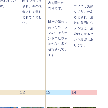
好まれてい
国々で特に愛
内を華やかに
す。
され、春の使
ウメには災難
彩ります。
者として親し
を払う力があ
まれてきまし
るとされ、屋
日本の気候に
た。
敷の鬼門にウ
合うため、ラ
メを植え、厄
ンの中でもデ
除けをすると
ンドロビウム
いう風習もあ
はかなり多く
ります。
栽培されてい
ます。
12
13
14