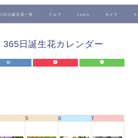
65日の誕生花一覧
クルマ
Apple
カメラ
そ
 365日誕生花カレンダー
5
6
7