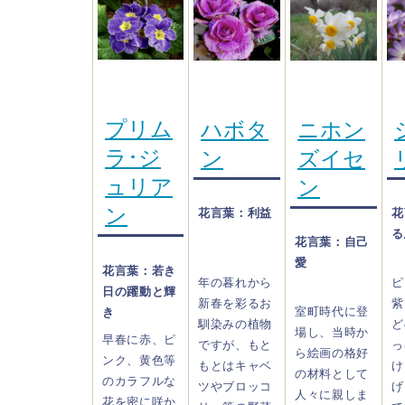
プリム
ハボタ
ニホン
ラ･ジ
ン
ズイセ
ュリア
ン
ン
花言葉：利益
花
る
花言葉：自己
愛
花言葉：若き
年の暮れから
ピ
日の躍動と輝
新春を彩るお
紫
室町時代に登
き
馴染みの植物
ど
場し、当時か
早春に赤、ピ
ですが、もと
っ
ら絵画の格好
ンク、黄色等
もとはキャベ
け
の材料として
のカラフルな
ツやブロッコ
げ
人々に親しま
花を密に咲か