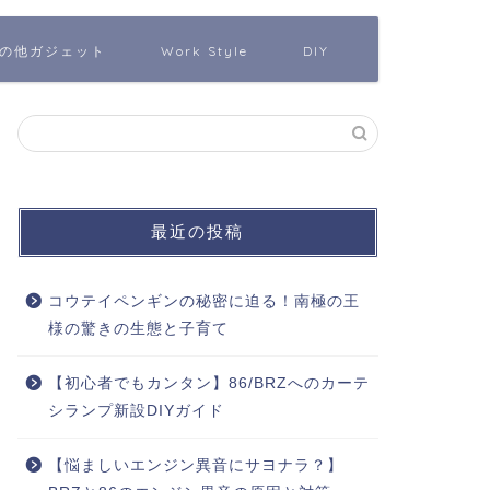
の他ガジェット
Work Style
DIY
最近の投稿
コウテイペンギンの秘密に迫る！南極の王
様の驚きの生態と子育て
【初心者でもカンタン】86/BRZへのカーテ
シランプ新設DIYガイド
【悩ましいエンジン異音にサヨナラ？】