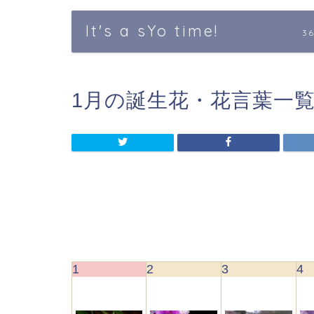
It's a sYo time!
3
1月の誕生花・花言葉一覧
1
2
3
4