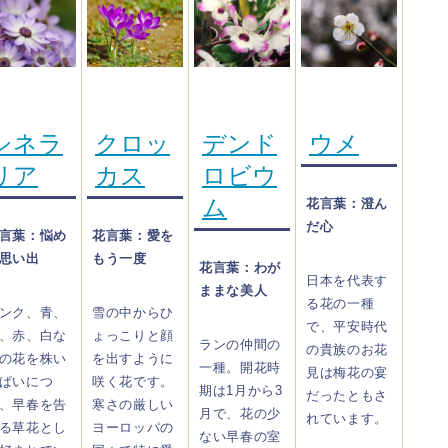
シネラ
クロッ
デンド
ウメ
リア
カス
ロビウ
ム
花言葉：澄ん
だ心
言葉：悩め
花言葉：愛を
思い出
もう一度
花言葉：わが
日本を代表す
ままな美人
る花の一種
ンク、青、
雪の中からひ
で、平安時代
、赤、白な
ょっこりと顔
ランの仲間の
の貴族のお花
の花を株い
を出すように
一種。開花時
見は梅花の宴
ぱいにつ
咲く花です。
期は1月から3
だったともさ
、早春を告
寒さの厳しい
月で、花の少
れています。
る草花とし
ヨーロッパの
ない早春の室