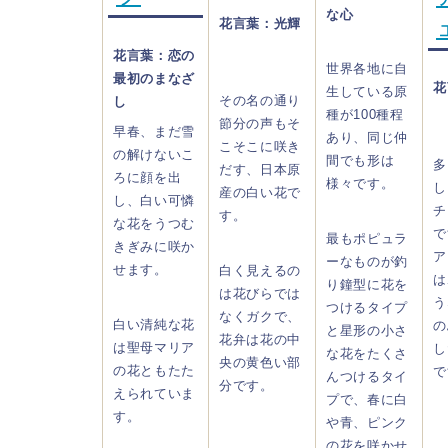
な心
花言葉：光輝
花言葉：恋の
世界各地に自
最初のまなざ
花
生している原
その名の通り
し
種が100種程
節分の声もそ
早春、まだ雪
あり、同じ仲
こそこに咲き
の解けないこ
間でも形は
多
だす、日本原
ろに顔を出
様々です。
し
産の白い花で
し、白い可憐
チ
す。
な花をうつむ
で
最もポピュラ
きぎみに咲か
ア
ーなものが釣
せます。
白く見えるの
は
り鐘型に花を
は花びらでは
う
つけるタイプ
なくガクで、
白い清純な花
の
と星形の小さ
花弁は花の中
は聖母マリア
し
な花をたくさ
央の黄色い部
の花ともたた
で
んつけるタイ
分です。
えられていま
プで、春に白
す。
や青、ピンク
の花を咲かせ