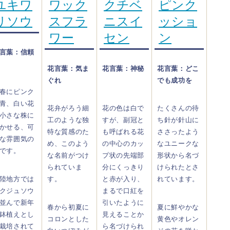
ユキワ
ワック
クチベ
ピンク
リソウ
スフラ
ニスイ
ッショ
ワー
セン
ン
言葉：信頼
花言葉：気ま
花言葉：神秘
花言葉：どこ
ぐれ
でも成功を
春にピンク
青、白い花
花弁がろう細
花の色は白で
たくさんの待
小さな株に
工のような独
すが、副冠と
ち針が針山に
かせる、可
特な質感のた
も呼ばれる花
ささったよう
な雰囲気の
め、このよう
の中心のカッ
なユニークな
です。
な名前がつけ
プ状の先端部
形状から名づ
られていま
分にくっきり
けられたとさ
陸地方では
す。
と赤が入り、
れています。
クジュソウ
まるで口紅を
並んで新年
引いたように
春から初夏に
夏に鮮やかな
鉢植えとし
見えることか
コロンとした
黄色やオレン
栽培されて
ら名づけられ