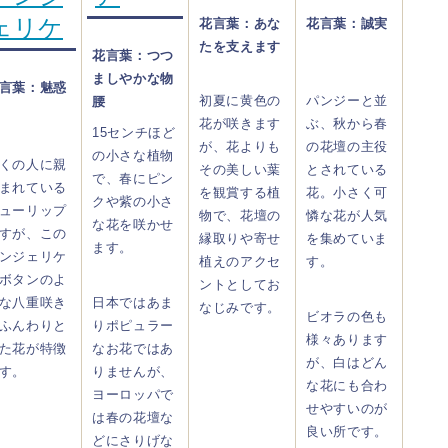
ェリケ
花言葉：あな
花言葉：誠実
たを支えます
花言葉：つつ
ましやかな物
言葉：魅惑
初夏に黄色の
パンジーと並
腰
花が咲きます
ぶ、秋から春
15センチほど
が、花よりも
の花壇の主役
の小さな植物
くの人に親
その美しい葉
とされている
で、春にピン
まれている
を観賞する植
花。小さく可
クや紫の小さ
ューリップ
物で、花壇の
憐な花が人気
な花を咲かせ
すが、この
縁取りや寄せ
を集めていま
ます。
ンジェリケ
植えのアクセ
す。
ボタンのよ
ントとしてお
な八重咲き
日本ではあま
なじみです。
ビオラの色も
ふんわりと
りポピュラー
様々あります
た花が特徴
なお花ではあ
が、白はどん
す。
りませんが、
な花にも合わ
ヨーロッパで
せやすいのが
は春の花壇な
良い所です。
どにさりげな