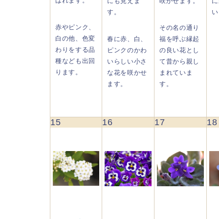
ばれます。
にも見えま
咲かせます。
に
す。
い
赤やピンク、
その名の通り
白の他、色変
春に赤、白、
福を呼ぶ縁起
わりをする品
ピンクのかわ
の良い花とし
種なども出回
いらしい小さ
て昔から親し
ります。
な花を咲かせ
まれていま
ます。
す。
15
16
17
18