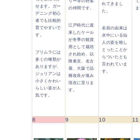
リー等の野菜
て
れてきまし
せます。ガー
の仲間です。
ま
た。
デニング初心
者でも比較的
江戸時代に渡
育てやすいで
名前の由来は
来したケール
す。
水中にいる仙
が冬季の観賞
人の姿を映し
用として栽培
とったことか
プリムラには
され始め、以
らついたとも
多くの種類が
降東京、名古
言われていま
ありますが、
屋、大阪で品
す。
ジュリアンは
種改良が進み
小さくかわい
現在に至りま
らしい姿が人
す。
気です。
8
9
10
11