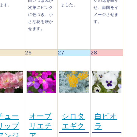
白いつぼみが
ジの花を咲か
ます。
ました。
次第にピンク
せ、南国をイ
に色づき、小
メージさせま
さな花を咲か
す。
せます。
26
27
28
チュー
オーブ
シロタ
白ビオ
リップ
リエチ
エギク
ラ
アンジ
ア