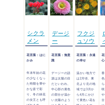
シクラ
デージ
フクジ
メン
ー
ュソウ
花言葉：はに
花言葉：無意
花言葉：永遠
花
かみ
識
の幸せ
心
年末年始の花
デージーの語
温かい地方で
香
の少なくなっ
源は太陽の目
は2月頃、東
色
た時期を華や
だといわれ、
北より北の地
ら
かな姿で彩
中心部の黄色
域では3月か
咲
り、冬の鉢花
の部分が温か
ら4月にかけ
や
の女王とも呼
い太陽のよう
て黄色い花を
古