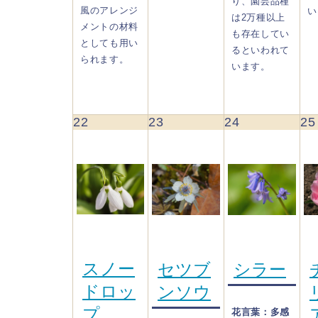
り、園芸品種
風のアレンジ
い
は2万種以上
メントの材料
も存在してい
としても用い
るといわれて
られます。
います。
22
23
24
25
スノー
セツブ
シラー
ドロッ
ンソウ
プ
花言葉：多感