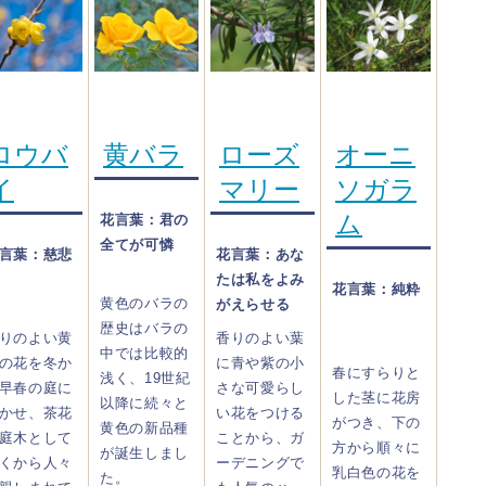
ロウバ
黄バラ
ローズ
オーニ
イ
マリー
ソガラ
ム
花言葉：君の
全てが可憐
言葉：慈悲
花言葉：あな
たは私をよみ
花言葉：純粋
黄色のバラの
がえらせる
歴史はバラの
りのよい黄
香りのよい葉
中では比較的
の花を冬か
に青や紫の小
春にすらりと
浅く、19世紀
早春の庭に
さな可愛らし
した茎に花房
以降に続々と
かせ、茶花
い花をつける
がつき、下の
黄色の新品種
庭木として
ことから、ガ
方から順々に
が誕生しまし
くから人々
ーデニングで
乳白色の花を
た。