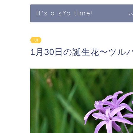
It's a sYo time!
3
1月
1月30日の誕生花〜ツ