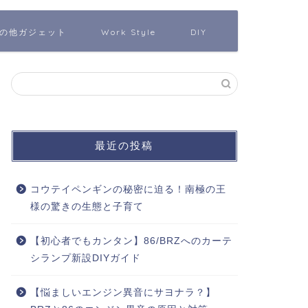
の他ガジェット
Work Style
DIY
最近の投稿
コウテイペンギンの秘密に迫る！南極の王
様の驚きの生態と子育て
【初心者でもカンタン】86/BRZへのカーテ
シランプ新設DIYガイド
【悩ましいエンジン異音にサヨナラ？】