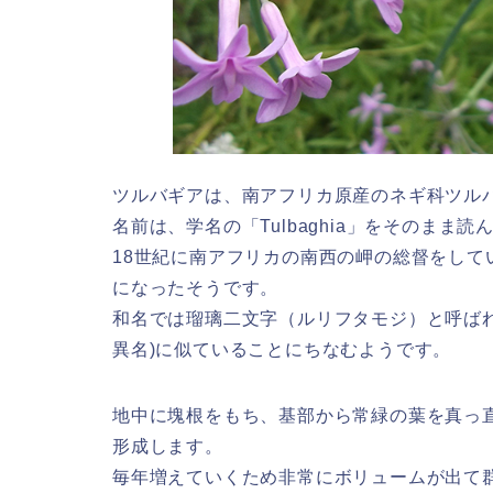
ツルバギアは、南アフリカ原産のネギ科ツル
名前は、学名の「Tulbaghia」をそのま
18世紀に南アフリカの南西の岬の総督をし
になったそうです。
和名では瑠璃二文字（ルリフタモジ）と呼ば
異名)に似ていることにちなむようです。
地中に塊根をもち、基部から常緑の葉を真っ
形成します。
毎年増えていくため非常にボリュームが出て