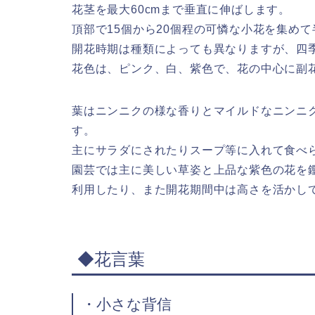
花茎を最大60cmまで垂直に伸ばします。
頂部で15個から20個程の可憐な小花を集め
開花時期は種類によっても異なりますが、四季
花色は、ピンク、白、紫色で、花の中心に副
葉はニンニクの様な香りとマイルドなニンニ
す。
主にサラダにされたりスープ等に入れて食べ
園芸では主に美しい草姿と上品な紫色の花を
利用したり、また開花期間中は高さを活かし
◆花言葉
・小さな背信