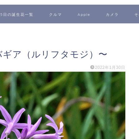
65日の誕生花一覧
クルマ
Apple
カメラ
そ
ルバギア（ルリフタモジ）〜
2022年1月30日