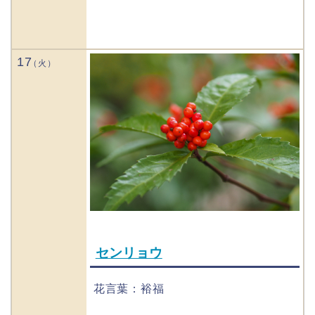
17
センリョウ
花言葉：裕福