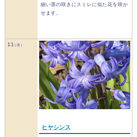
細い茎の咲きにスミレに似た花を咲か
せます。
11
ヒヤシンス