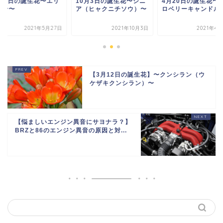
月27日の誕生花〜エリ
10月3日の誕生花〜ジニ
4月20日の誕生花〜
ロン〜
ア（ヒャクニチソウ）〜
ロベリーキャンドル
2021年5月27日
2021年10月3日
2021年4
【3月12日の誕生花】〜クンシラン（ウ
ケザキクンシラン）〜
【悩ましいエンジン異音にサヨナラ？】
BRZと86のエンジン異音の原因と対...