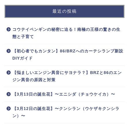
最近の投稿
コウテイペンギンの秘密に迫る！南極の王様の驚きの生
態と子育て
【初心者でもカンタン】86/BRZへのカーテシランプ新設
DIYガイド
【悩ましいエンジン異音にサヨナラ？】BRZと86のエン
ジン異音の原因と対策
【3月13日の誕生花】〜エニシダ（チョウケイカ）〜
【3月12日の誕生花】〜クンシラン（ウケザキクンシラ
ン）〜