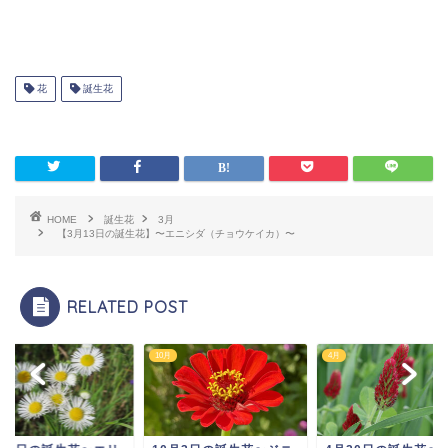
花
誕生花
HOME
誕生花
3月
【3月13日の誕生花】〜エニシダ（チョウケイカ）〜
RELATED POST
10月
4月