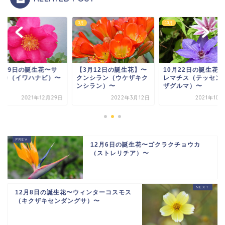
3月
10月
2月29日の誕生花〜サ
【3月12日の誕生花】〜
10月22日の誕生花
ンカ（イワハナビ）〜
クンシラン（ウケザキク
レマチス（テッセン
ンシラン）〜
ザグルマ）〜
2021年12月29日
2022年3月12日
2021年10
12月6日の誕生花〜ゴクラクチョウカ
（ストレリチア）〜
12月8日の誕生花〜ウィンターコスモス
（キクザキセンダングサ）〜