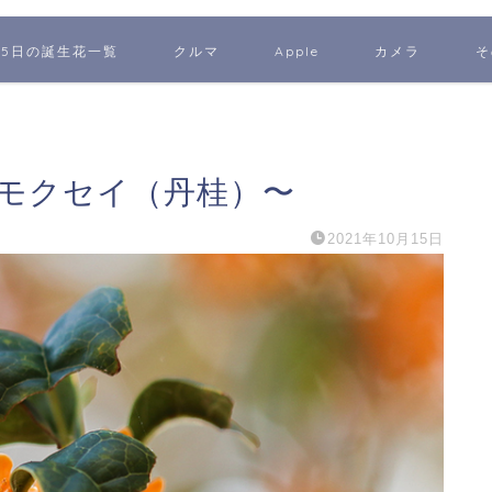
65日の誕生花一覧
クルマ
Apple
カメラ
そ
ンモクセイ（丹桂）〜
2021年10月15日