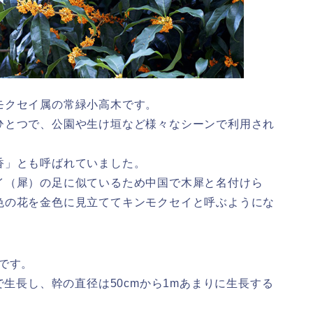
モクセイ属の常緑小高木です。
ひとつで、公園や生け垣など様々なシーンで利用され
香」とも呼ばれていました。
イ（犀）の足に似ているため中国で木犀と名付けら
色の花を金色に見立ててキンモクセイと呼ぶようにな
です。
で生長し、幹の直径は50cmから1mあまりに生長する