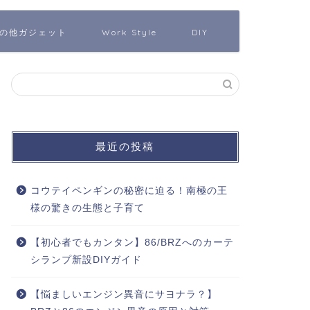
の他ガジェット
Work Style
DIY
最近の投稿
コウテイペンギンの秘密に迫る！南極の王
様の驚きの生態と子育て
【初心者でもカンタン】86/BRZへのカーテ
シランプ新設DIYガイド
【悩ましいエンジン異音にサヨナラ？】