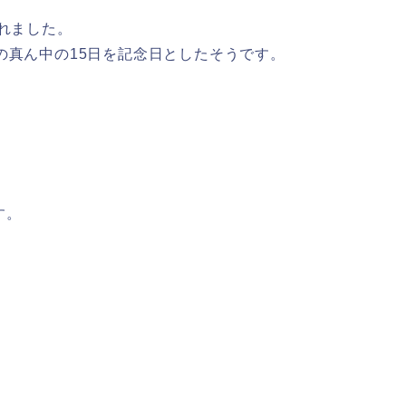
されました。
の真ん中の15日を記念日としたそうです。
す。