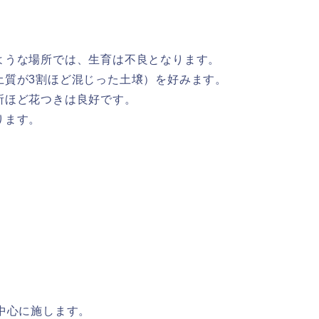
ような場所では、生育は不良となります。
土質が3割ほど混じった土壌）を好みます。
所ほど花つきは良好です。
ります。
中心に施します。