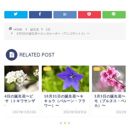
HOME
誕生花
2月
2月5日の誕生花〜カンガルーポー（アニゴザントス）〜
RELATED POST
3月
11月
0月31日の誕生花〜キ
3月3日の誕生花〜ハナモ
11月24日の誕生花
ョウ（バルーン・フラ
モ（プルヌス・ペルシ
ラカンサ（トキワサ
ー）〜
カ）〜
シ）〜
2021年10月31日
2022年3月3日
2021年11