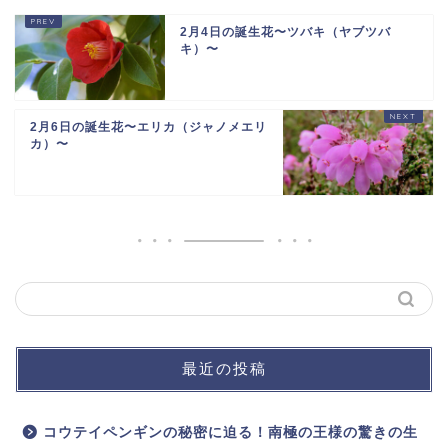
2月4日の誕生花〜ツバキ（ヤブツバ
キ）〜
2月6日の誕生花〜エリカ（ジャノメエリ
カ）〜
最近の投稿
コウテイペンギンの秘密に迫る！南極の王様の驚きの生