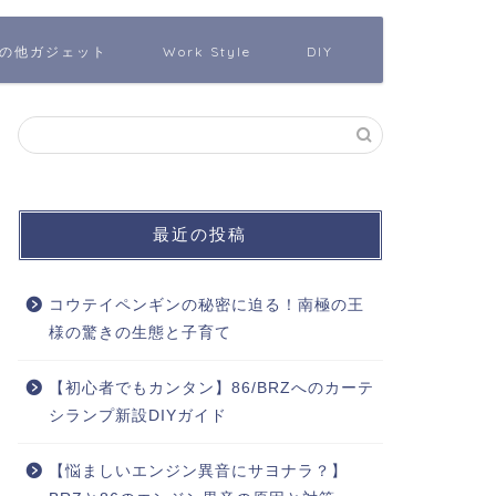
の他ガジェット
Work Style
DIY
最近の投稿
コウテイペンギンの秘密に迫る！南極の王
様の驚きの生態と子育て
【初心者でもカンタン】86/BRZへのカーテ
シランプ新設DIYガイド
【悩ましいエンジン異音にサヨナラ？】