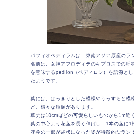
パフィオペディラムは、東南アジア原産のラ
名前は、女神アフロディテのキプロスでの呼称
を意味するpedilon（ペディロン）を語源
たようです。
葉には、はっきりとした模様やうっすらと模
ど、様々な種類があります。
草丈は10cmほどの可愛らしいものから1m
葉の中心より花茎を長く伸ばし、1本の茎に1
花弁の一部が袋状になった姿が特徴的なラン