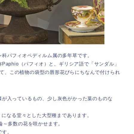
ン科パフィオペディルム属の多年草です。
Paphio（パフィオ）と、ギリシア語で「サンダル」
として、この植物の袋型の唇形花びらにちなんで付けられ
様が入っているもの、少し灰色がかった葉のものな
近くになる堂々とした大型種まであります。
輪～多数の花を咲かせます。
です。