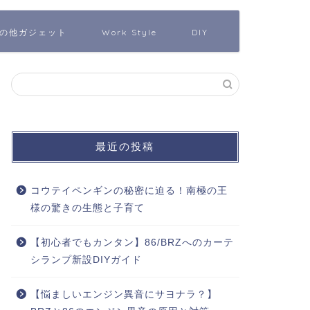
の他ガジェット
Work Style
DIY
最近の投稿
コウテイペンギンの秘密に迫る！南極の王
様の驚きの生態と子育て
【初心者でもカンタン】86/BRZへのカーテ
シランプ新設DIYガイド
【悩ましいエンジン異音にサヨナラ？】