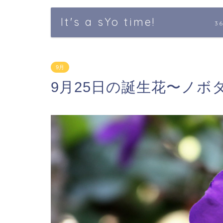
It's a sYo time!
3
9月
9月25日の誕生花〜ノ