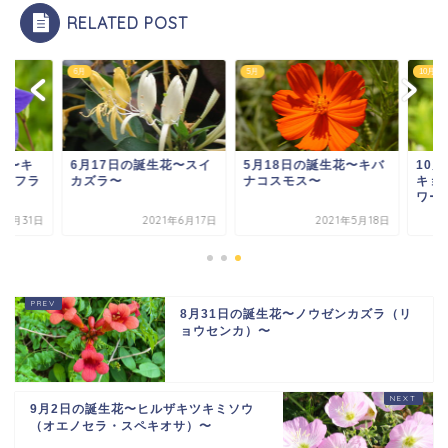
RELATED POST
5月
10月
月17日の誕生花〜スイ
5月18日の誕生花〜キバ
10月31日の誕生花
ズラ〜
ナコスモス〜
キョウ（バルーン・
ワー）〜
2021年6月17日
2021年5月18日
2021年10
8月31日の誕生花〜ノウゼンカズラ（リ
ョウセンカ）〜
9月2日の誕生花〜ヒルザキツキミソウ
（オエノセラ・スペキオサ）〜