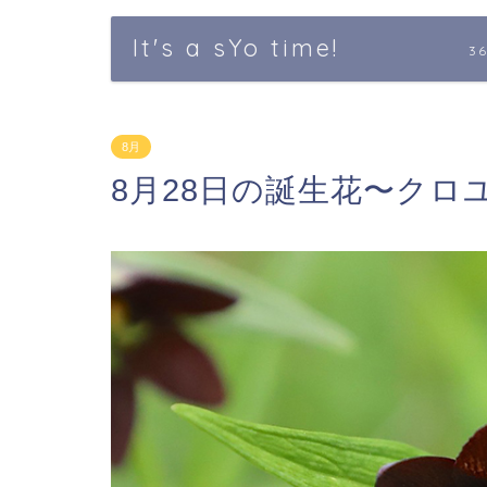
It's a sYo time!
3
8月
8月28日の誕生花〜クロ