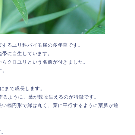
布するユリ科バイモ属の多年草です。
地帯に自生しています。
からクロユリという名前が付きました。
す。
どにまで成長します。
作るように、葉が数段生えるのが特徴です。
長い楕円形で縁は丸く、葉に平行するように葉脈が通
す。