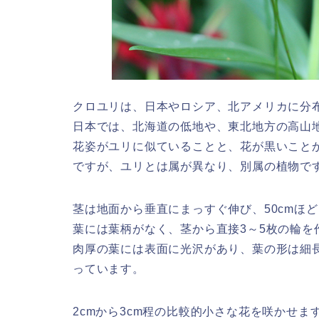
クロユリは、日本やロシア、北アメリカに分
日本では、北海道の低地や、東北地方の高山
花姿がユリに似ていることと、花が黒いこと
ですが、ユリとは属が異なり、別属の植物で
茎は地面から垂直にまっすぐ伸び、50cmほ
葉には葉柄がなく、茎から直接3～5枚の輪を
肉厚の葉には表面に光沢があり、葉の形は細
っています。
2cmから3cm程の比較的小さな花を咲かせま