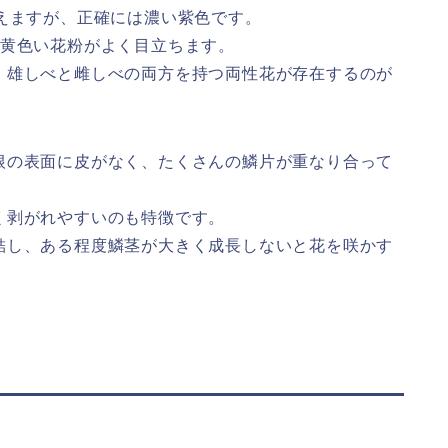
えますが、正確には濃い紫色です。
の黄色い花粉がよく目立ちます。
、雄しべと雌しべの両方を持つ両性花が存在するのが
根の表面に皮がなく、たくさんの鱗片が重なり合って
く剥がれやすいのも特徴です。
結し、ある程度鱗茎が大きく成長しないと花を咲かす