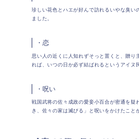
珍しい花色とハエが好んで訪れるいやな臭い
ました。
・恋
思い人の近くに人知れずそっと置くと、贈り
れば、いつの日か必ず結ばれるというアイヌ
・呪い
戦国武将の佐々成政の愛妾小百合が密通を疑
き、佐々の家は滅びる」と呪いをかけたこと