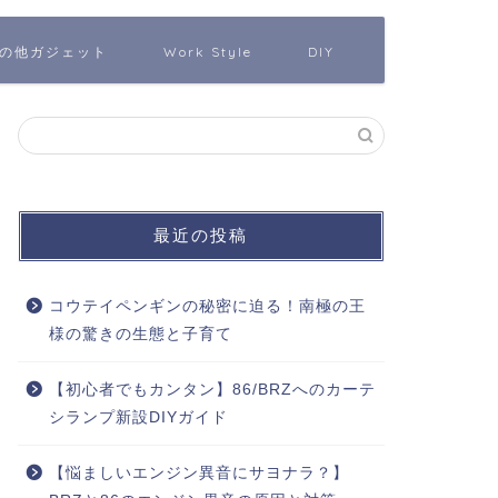
の他ガジェット
Work Style
DIY
最近の投稿
コウテイペンギンの秘密に迫る！南極の王
様の驚きの生態と子育て
【初心者でもカンタン】86/BRZへのカーテ
シランプ新設DIYガイド
【悩ましいエンジン異音にサヨナラ？】