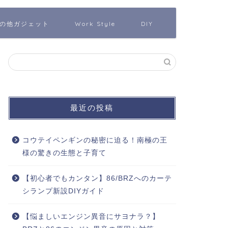
の他ガジェット
Work Style
DIY
最近の投稿
コウテイペンギンの秘密に迫る！南極の王
様の驚きの生態と子育て
【初心者でもカンタン】86/BRZへのカーテ
シランプ新設DIYガイド
【悩ましいエンジン異音にサヨナラ？】