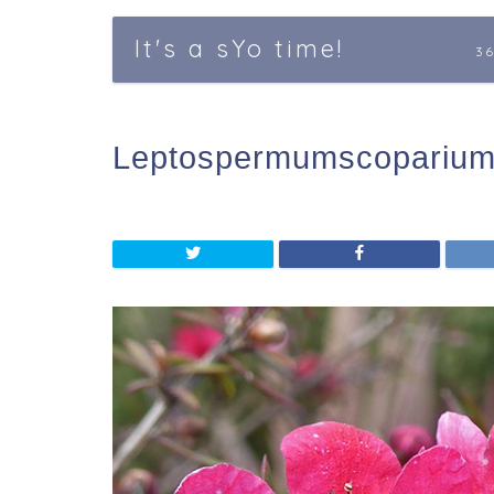
It's a sYo time!
3
Leptospermumscopariu