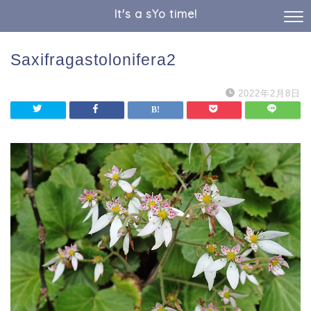
It's a sYo time!
Saxifragastolonifera2
2022年2月8日