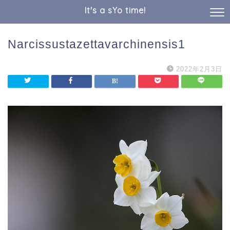
It's a sYo time!
Narcissustazettavarchinensis1
2022年2月3日