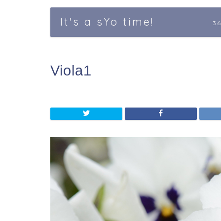
It's a sYo time!
3
Viola1