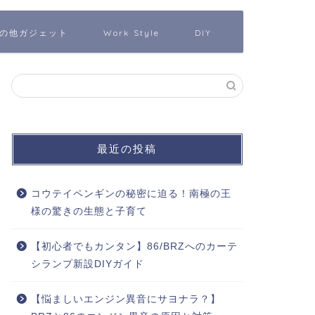
の他ガジェット
Work Style
DIY
最近の投稿
コウテイペンギンの秘密に迫る！南極の王
様の驚きの生態と子育て
【初心者でもカンタン】86/BRZへのカーテ
シランプ新設DIYガイド
【悩ましいエンジン異音にサヨナラ？】