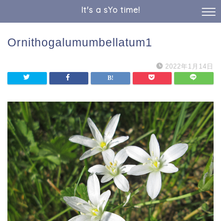
It's a sYo time!
Ornithogalumumbellatum1
2022年1月14日