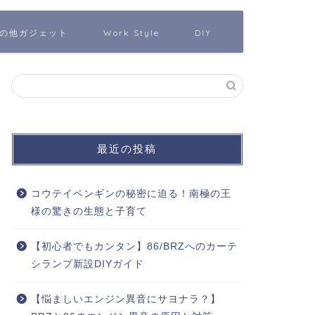
の他ガジェット
Work Style
DIY
最近の投稿
コウテイペンギンの秘密に迫る！南極の王
様の驚きの生態と子育て
【初心者でもカンタン】86/BRZへのカーテ
シランプ新設DIYガイド
【悩ましいエンジン異音にサヨナラ？】