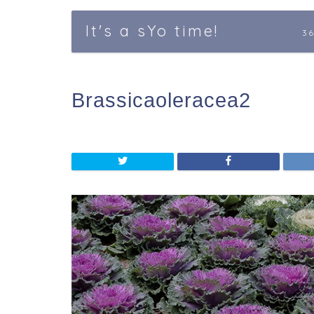
It's a sYo time!
3
Brassicaoleracea2