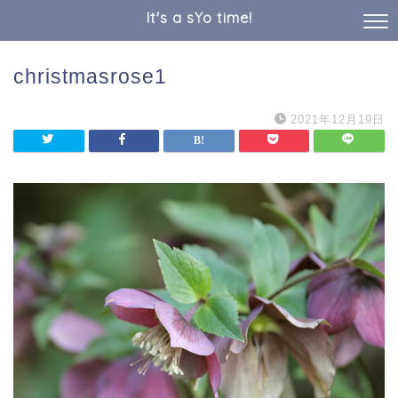
It's a sYo time!
christmasrose1
2021年12月19日