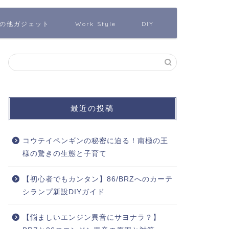
の他ガジェット
Work Style
DIY
最近の投稿
コウテイペンギンの秘密に迫る！南極の王
様の驚きの生態と子育て
【初心者でもカンタン】86/BRZへのカーテ
シランプ新設DIYガイド
【悩ましいエンジン異音にサヨナラ？】