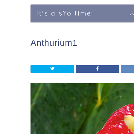
It's a sYo time!
3
Anthurium1