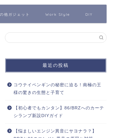
の他ガジェット
Work Style
DIY
最近の投稿
コウテイペンギンの秘密に迫る！南極の王
様の驚きの生態と子育て
【初心者でもカンタン】86/BRZへのカーテ
シランプ新設DIYガイド
【悩ましいエンジン異音にサヨナラ？】