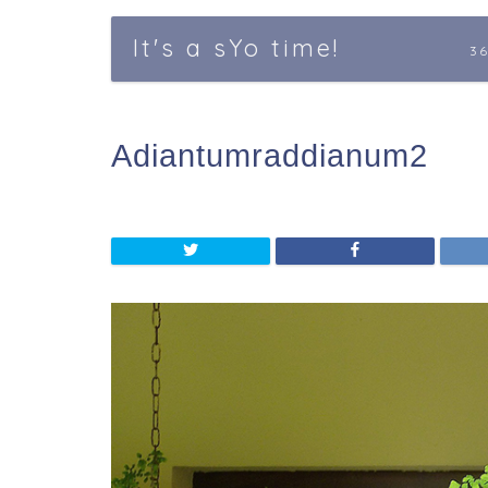
It's a sYo time!
3
Adiantumraddianum2