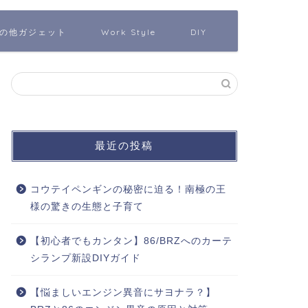
の他ガジェット
Work Style
DIY
最近の投稿
コウテイペンギンの秘密に迫る！南極の王
様の驚きの生態と子育て
【初心者でもカンタン】86/BRZへのカーテ
シランプ新設DIYガイド
【悩ましいエンジン異音にサヨナラ？】