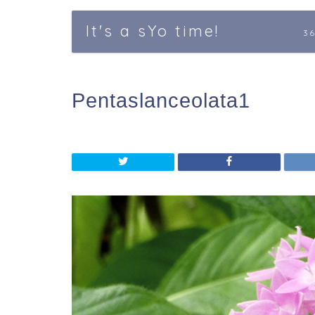
It's a sYo time!
3
Pentaslanceolata1