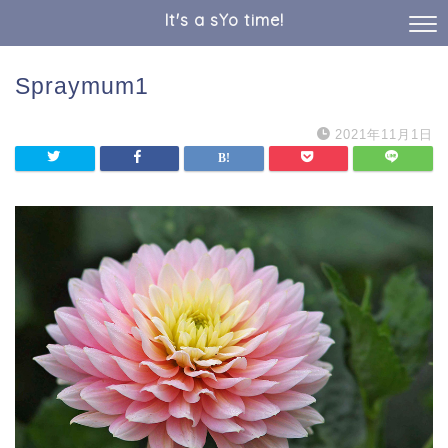
It's a sYo time!
Spraymum1
2021年11月1日