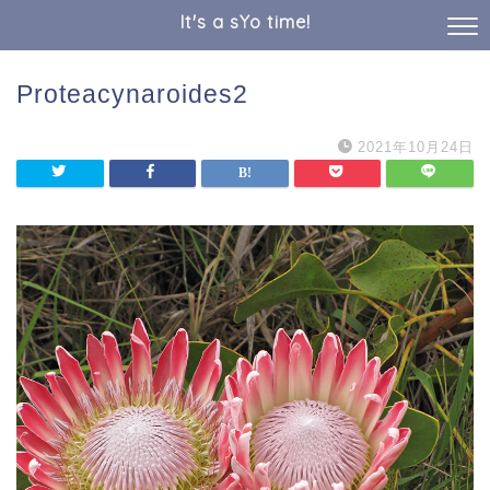
It's a sYo time!
Proteacynaroides2
2021年10月24日