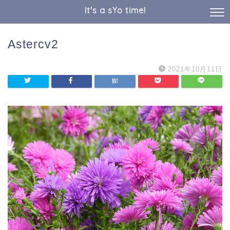
It's a sYo time!
Astercv2
2021年10月11日