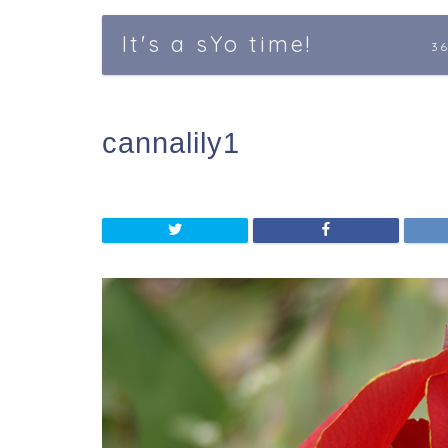
It's a sYo time!
3
cannalily1