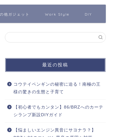
の他ガジェット
Work Style
DIY
最近の投稿
コウテイペンギンの秘密に迫る！南極の王
様の驚きの生態と子育て
【初心者でもカンタン】86/BRZへのカーテ
シランプ新設DIYガイド
【悩ましいエンジン異音にサヨナラ？】