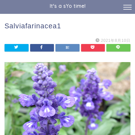
It's a sYo time!
Salviafarinacea1
2021年8月10日