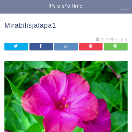
It's a sYo time!
Mirabilisjalapa1
2021年8月5日