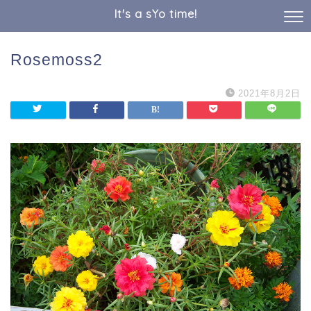
It's a sYo time!
Rosemoss2
2021年8月2日