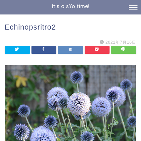
It's a sYo time!
Echinopsritro2
2021年7月16日