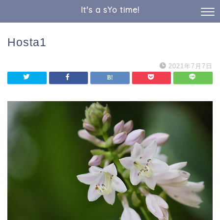
It's a sYo time!
Hosta1
2021年7月7日