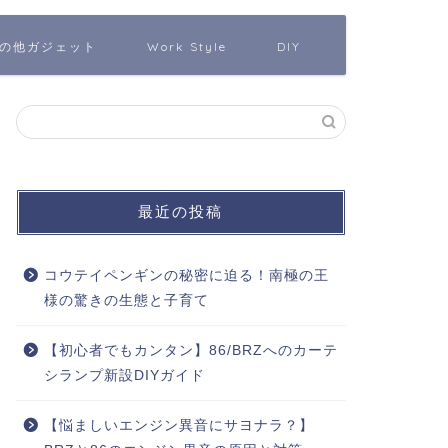
の他ガジェット
Work Style
DIY
最近の投稿
コウテイペンギンの秘密に迫る！南極の王
様の驚きの生態と子育て
【初心者でもカンタン】86/BRZへのカーテ
シランプ新設DIYガイド
【悩ましいエンジン異音にサヨナラ？】