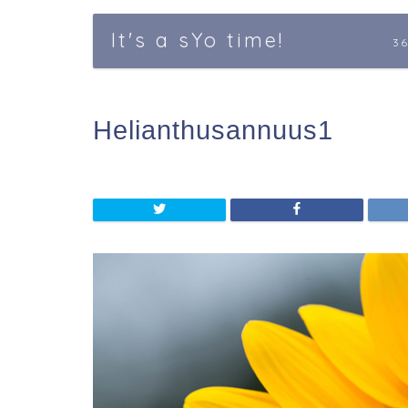
It's a sYo time!
3
Helianthusannuus1