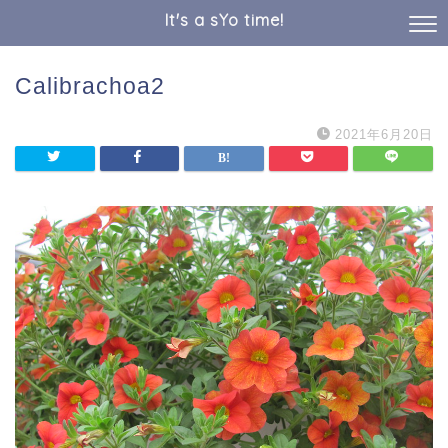
It's a sYo time!
Calibrachoa2
2021年6月20日