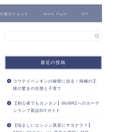
の他ガジェット
Work Style
DIY
最近の投稿
コウテイペンギンの秘密に迫る！南極の王
様の驚きの生態と子育て
【初心者でもカンタン】86/BRZへのカーテ
シランプ新設DIYガイド
【悩ましいエンジン異音にサヨナラ？】