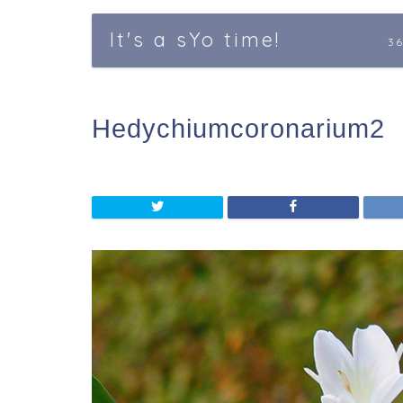
It's a sYo time!
3
Hedychiumcoronarium2