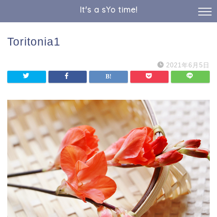
It's a sYo time!
Toritonia1
2021年6月5日