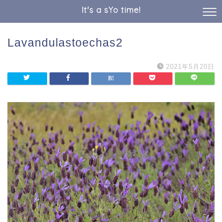
It's a sYo time!
Lavandulastoechas2
2021年5月20日