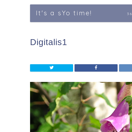
It's a sYo time!
3
Digitalis1