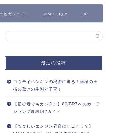
の他ガジェット
Work Style
DIY
最近の投稿
コウテイペンギンの秘密に迫る！南極の王
様の驚きの生態と子育て
【初心者でもカンタン】86/BRZへのカーテ
シランプ新設DIYガイド
【悩ましいエンジン異音にサヨナラ？】