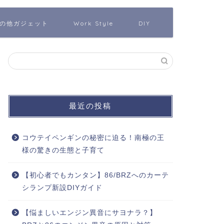
の他ガジェット
Work Style
DIY
最近の投稿
コウテイペンギンの秘密に迫る！南極の王
様の驚きの生態と子育て
【初心者でもカンタン】86/BRZへのカーテ
シランプ新設DIYガイド
【悩ましいエンジン異音にサヨナラ？】