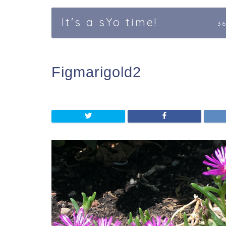
It's a sYo time!
3
Figmarigold2