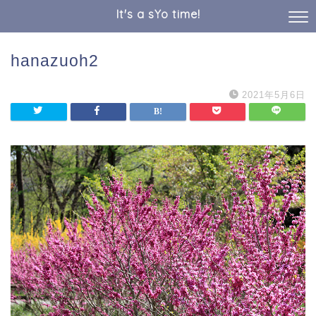
It's a sYo time!
hanazuoh2
2021年5月6日