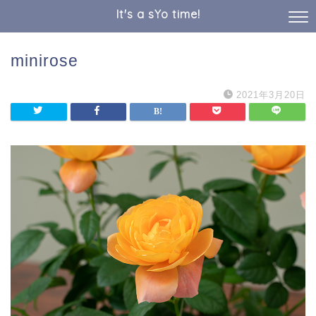
It's a sYo time!
minirose
2021年3月20日