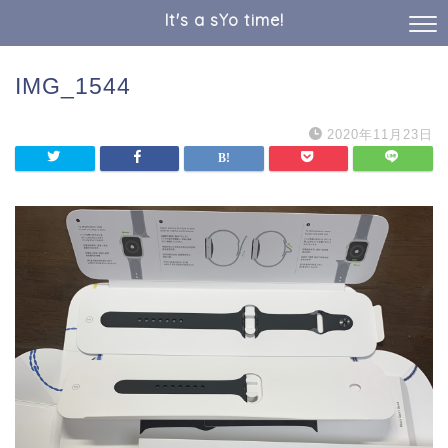
It's a sYo time!
IMG_1544
2020年11月23日