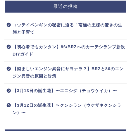
最近の投稿
コウテイペンギンの秘密に迫る！南極の王様の驚きの生
態と子育て
【初心者でもカンタン】86/BRZへのカーテシランプ新設
DIYガイド
【悩ましいエンジン異音にサヨナラ？】BRZと86のエン
ジン異音の原因と対策
【3月13日の誕生花】〜エニシダ（チョウケイカ）〜
【3月12日の誕生花】〜クンシラン（ウケザキクンシラ
ン）〜