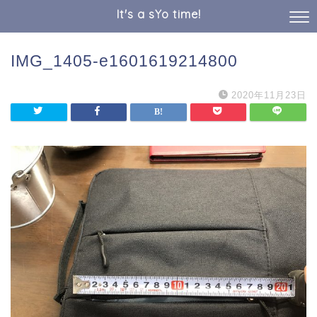
It's a sYo time!
IMG_1405-e1601619214800
2020年11月23日