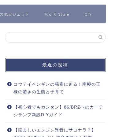
の他ガジェット
Work Style
DIY
最近の投稿
コウテイペンギンの秘密に迫る！南極の王
様の驚きの生態と子育て
【初心者でもカンタン】86/BRZへのカーテ
シランプ新設DIYガイド
【悩ましいエンジン異音にサヨナラ？】