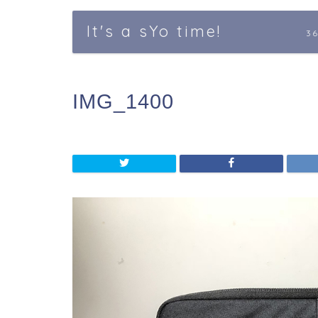
It's a sYo time!
3
IMG_1400