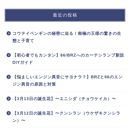
最近の投稿
コウテイペンギンの秘密に迫る！南極の王様の驚きの生
態と子育て
【初心者でもカンタン】86/BRZへのカーテシランプ新設
DIYガイド
【悩ましいエンジン異音にサヨナラ？】BRZと86のエン
ジン異音の原因と対策
【3月13日の誕生花】〜エニシダ（チョウケイカ）〜
【3月12日の誕生花】〜クンシラン（ウケザキクンシラ
ン）〜